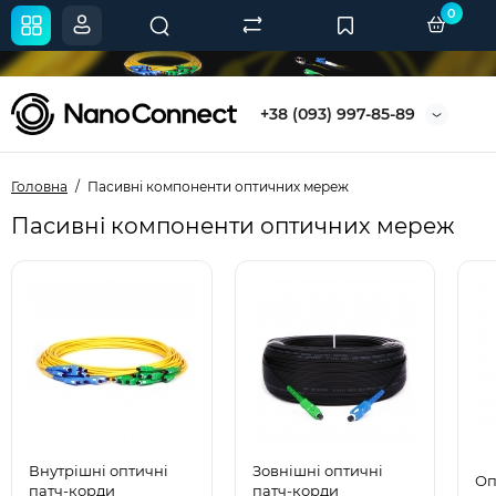
0
+38 (093) 997-85-89
Головна
Пасивні компоненти оптичних мереж
Пасивні компоненти оптичних мереж
Внутрішні оптичні
Зовнішні оптичні
Оп
патч-корди
патч-корди