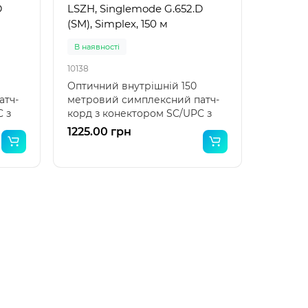
D
LSZH, Singlemode G.652.D
(SM), Simplex, 150 м
В наявності
10138
Оптичний внутрішній 150
атч-
метровий симплексний патч-
 з
корд з конектором SC/UPC з
обох боків на G.652.D в..
1225.00 грн