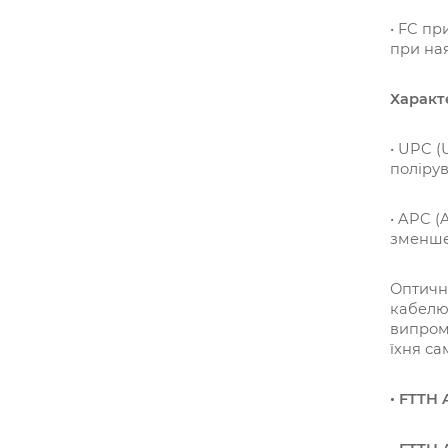
• FC пр
при ная
Характ
• UPC (
полірув
• APC (
зменшен
Оптични
кабелю 
випромі
їхня са
• FTTH 