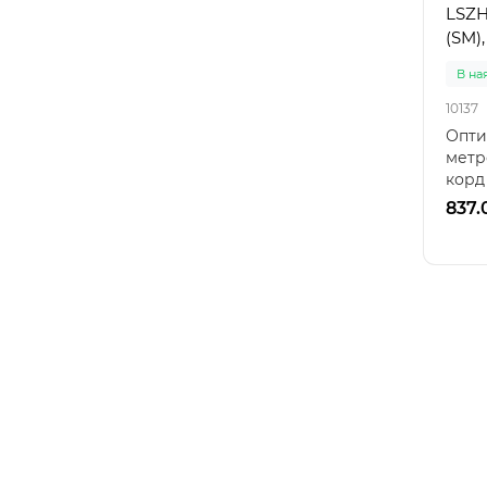
LSZH
(SM),
В на
10137
Опти
метр
корд
обох 
837.