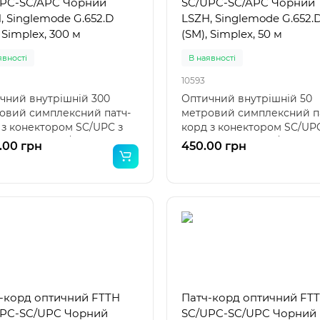
PC-SC/APC Чорний
SC/UPC-SC/APC Чорний
, Singlemode G.652.D
LSZH, Singlemode G.652.
 Simplex, 300 м
(SM), Simplex, 50 м
явності
В наявності
10593
чний внутрішній 300
Оптичний внутрішній 50
овий симплексний патч-
метровий симплексний п
 з конектором SC/UPC з
корд з конектором SC/UPC
о боку та SC/APC з..
одного боку та SC/APC з ..
.00 грн
450.00 грн
-корд оптичний FTTH
Патч-корд оптичний FT
PC-SC/UPC Чорний
SC/UPC-SC/UPC Чорний