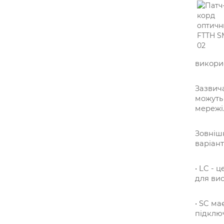
викорис
Зазвича
можуть 
мережі
Зовнішн
варіант
• LC - 
для вис
• SC ма
підключ