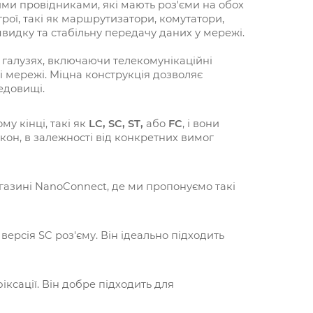
ими провідниками, які мають роз'єми на обох
трої, такі як маршрутизатори, комутатори,
швидку та стабільну передачу даних у мережі.
х галузях, включаючи телекомунікаційні
і мережі. Міцна конструкція дозволяє
едовищі.
у кінці, такі як
LC, SC, ST,
або
FC
, і вони
он, в залежності від конкретних вимог
газині NanoConnect, де ми пропонуємо такі
версія SC роз'єму. Він ідеально підходить
іксації. Він добре підходить для