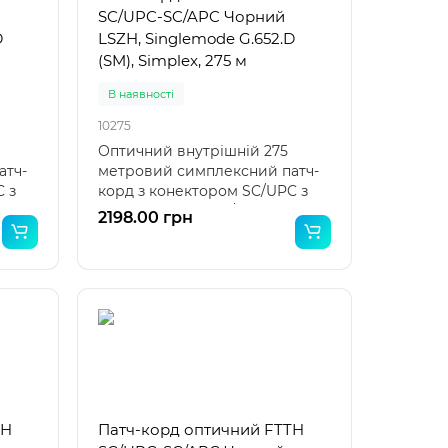
SC/UPC-SC/APC Чорний
D
LSZH, Singlemode G.652.D
(SM), Simplex, 275 м
В наявності
10275
Оптичний внутрішній 275
атч-
метровий симплексний патч-
 з
корд з конектором SC/UPC з
одного боку та SC/APC з..
2198.00 грн
TH
Патч-корд оптичний FTTH