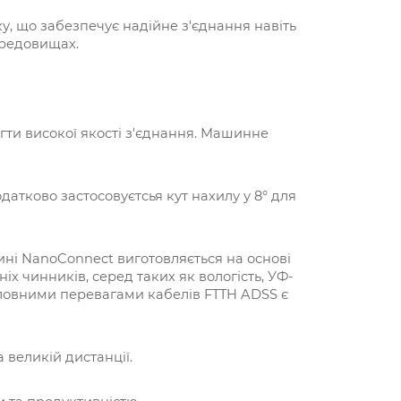
у, що забезпечує надійне з'єднання навіть
ередовищах.
ягти високої якості з'єднання. Машинне
датково застосовуєтсья кут нахилу у 8° для
ині NanoConnect виготовляється на основі
х чинників, серед таких як вологість, УФ-
оловними перевагами кабелів FTTH ADSS є
 великій дистанції.