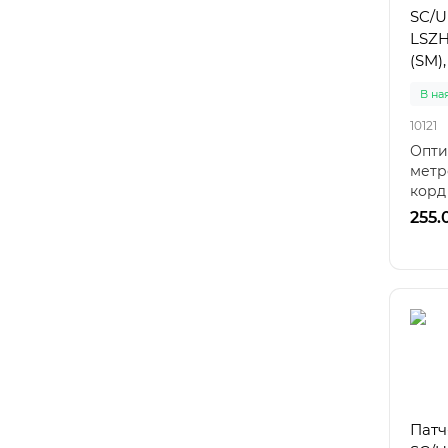
SC/U
LSZH
(SM),
В на
10121
Опти
метр
корд
одног
255.
Патч