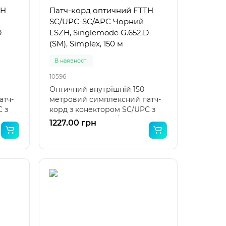
TH
Патч-корд оптичний FTTH
SC/UPC-SC/APC Чорний
D
LSZH, Singlemode G.652.D
(SM), Simplex, 150 м
В наявності
10596
Оптичний внутрішній 150
атч-
метровий симплексний патч-
 з
корд з конектором SC/UPC з
одного боку та SC/APC з..
1227.00 грн