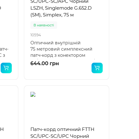
SC/UPC-SC/APC Чорний
D
LSZH, Singlemode G.652.D
(SM), Simplex, 75 м
В наявності
10594
Оптичний внутрішній
атч-
75 метровий симплексний
 з
патч-корд з конектором
SC/UPC з одного боку та SC/A..
644.00 грн
TH
Патч-корд оптичний FTTH
SC/UPC-SC/UPC Чорний