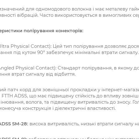
изначений для одномодового волокна і має металеву гайк
вності вібрацій. Часто використовується в вимогливих с
еристики полірування конекторів:
Ultra Physical Contact): Цей тип полірування дозволяє дос
ання під кутом 90° забезпечує мінімальні втрати сигналу.
Angled Physical Contact):
Стандарт полірування, в якому до
ня втрат сигналу від відбиття.
й патч корд для зовнішньої прокладки у інтернет-магаз
FTTH ADSS, що має підвищену стійкість до впливу зовнішні
нювання, волога, та підвищену витривалість до зносу. Г
монесуча конструкція і діелектричні властивості.
ADSS SM-28:
висока витривалість, низькі втрати сигналу на