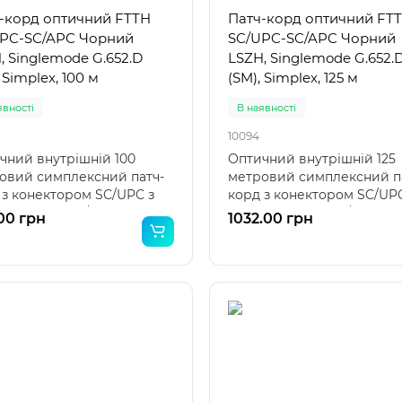
-корд оптичний FTTH
Патч-корд оптичний FT
PC-SC/APC Чорний
SC/UPC-SC/APC Чорний
, Singlemode G.652.D
LSZH, Singlemode G.652.
 Simplex, 100 м
(SM), Simplex, 125 м
явності
В наявності
10094
чний внутрішній 100
Оптичний внутрішній 125
овий симплексний патч-
метровий симплексний п
 з конектором SC/UPC з
корд з конектором SC/UPC
о боку та SC/APC з..
одного боку та SC/APC з..
00 грн
1032.00 грн