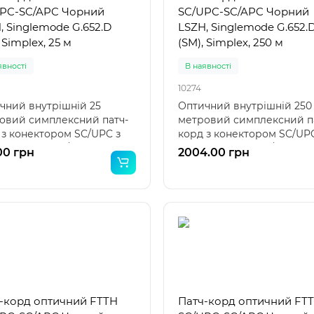
PC-SC/APC Чорний
SC/UPC-SC/APC Чорний
, Singlemode G.652.D
LSZH, Singlemode G.652.
 Simplex, 25 м
(SM), Simplex, 250 м
явності
В наявності
10274
чний внутрішній 25
Оптичний внутрішній 250
овий симплексний патч-
метровий симплексний п
 з конектором SC/UPC з
корд з конектором SC/UPC
о боку та SC/A..
одного боку та SC/APC з..
00 грн
2004.00 грн
-корд оптичний FTTH
Патч-корд оптичний FT