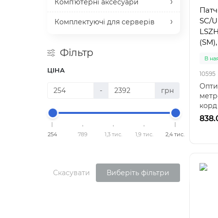
Компʼютерні аксесуари
Патч
SC/U
Комплектуючі для серверів
LSZH
(SM),
Фільтр
В на
ЦІНА
10595
Опти
-
грн
метр
корд
одног
838.
254
789
1,3 тис.
1,9 тис.
2,4 тис.
Скасувати
Виберіть фільтри