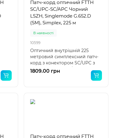
TH
Патч-корд оптичний FTTH
SC/UPC-SC/APC Чорний
D
LSZH, Singlemode G.652.D
(SM), Simplex, 225 м
В наявності
10599
Оптичний внутрішній 225
метровий симплексний патч-
корд з конектором SC/UPC з
ого
одного боку та SC/APC з..
1809.00 грн
TH
Патч-корд оптичний FTTH