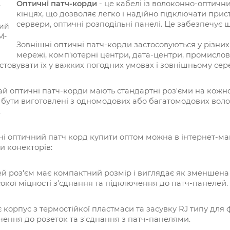
Оптичні патч-корди
- це кабелі із волоконно-оптичн
кінцях, що дозволяє легко і надійно підключати прис
сервери, оптичні розподільні панелі. Це забезпечує 
Зовнішні оптичні патч-корди застосовуються у різни
мережі, комп'ютерні центри, дата-центри, промислов
товувати їх у важких погодних умовах і зовнішньому сер
й оптичні патч-корди мають стандартні роз'єми на кожном
бути виготовлені з одномодових або багатомодових волок
.
і оптичний патч корд купити оптом можна в інтернет-ма
и конекторів:
цей роз'єм має компактний розмір і виглядає як зменшена 
окої міцності з'єднання та підключення до патч-панелей.
є корпус з термостійкої пластмаси та засувку RJ типу для ф
ення до розеток та з'єднання з патч-панелями.