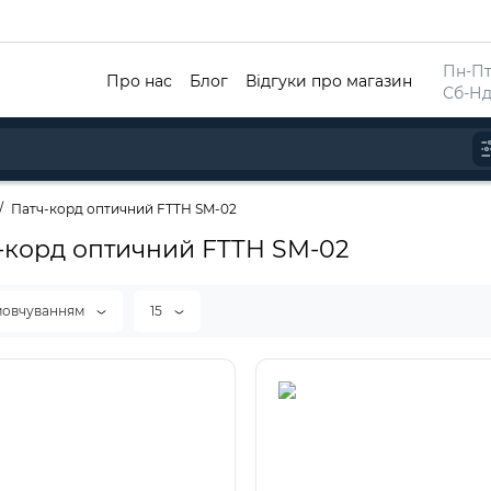
Пн-Пт 
Про нас
Блог
Відгуки про магазин
Сб-Нд
Патч-корд оптичний FTTH SM-02
-корд оптичний FTTH SM-02
мовчуванням
15