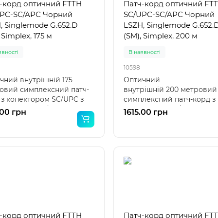
-корд оптичний FTTH
Патч-корд оптичний FT
PC-SC/APC Чорний
SC/UPC-SC/APC Чорний
, Singlemode G.652.D
LSZH, Singlemode G.652.
 Simplex, 175 м
(SM), Simplex, 200 м
явності
В наявності
10598
чний внутрішній 175
Оптичний
овий симплексний патч-
внутрішній 200 метровий
 з конектором SC/UPC з
симплексний патч-корд з
о боку та SC/..
конектором SC/UPC з одн
.00 грн
1615.00 грн
боку т..
-корд оптичний FTTH
Патч-корд оптичний FT