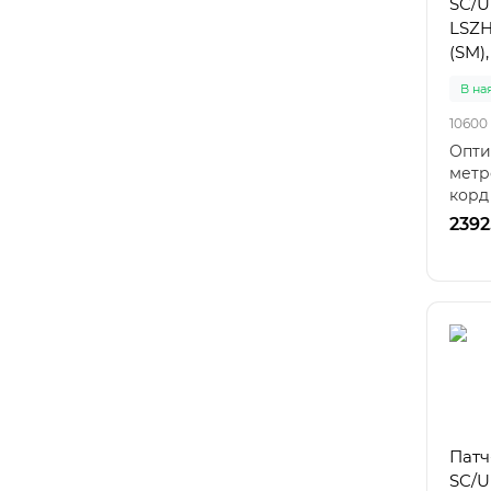
SC/U
LSZH
(SM),
В на
10600
Опти
метр
корд
одног
2392
Патч
SC/U