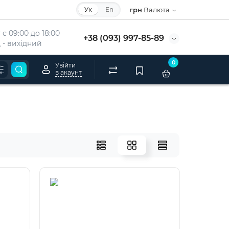
Ук
En
грн
Валюта
с 09:00 до 18:00
+38 (093) 997-85-89
 - вихідний
0
Увійти
в акаунт