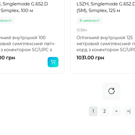
, Singlemode G.652.D
LSZH, Singlemode G.652.
 Simplex, 100 м
(SM), Simplex, 125 м
явності
В наявності
10384
чний внутрішній 100
Оптичний внутрішній 125
овий симплексний патч-
метровий симплексний п
 з конектором SC/UPC з
корд з конектором SC/UPC
боків на G.652.D в..
обох боків на G.652.D в..
00 грн
1031.00 грн
1
2
>
>|