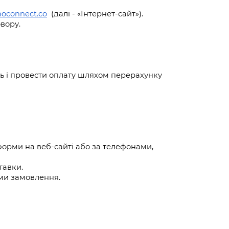
noconnect.co
  (далі - «Інтернет-сайт»).
вору.
cть i провести оплатy шляхом перерахунку 
орми на веб-сайті або за телефонами, 
тавки.
ями замовлення.