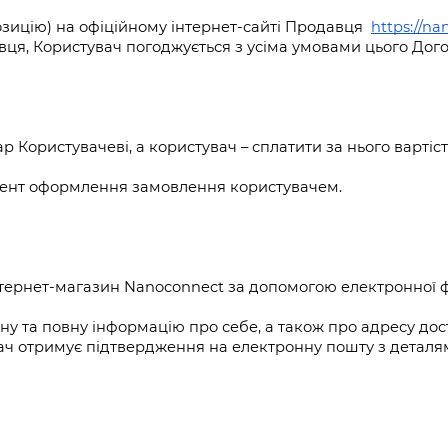
ицію) на офіційному інтернет-сайті Продавця  
https://na
ця, Користувач погоджується з усiма умовами цього Дого
вар Користувачевi, а користyвач – сплатити за нього вартi
момент оформлення замовлення користувачем.
інтернет-магазин Nanoconnect за допомогою електронної ф
ну та повну інформацію про себе, а також про адресу дос
вач отримує підтвердження на електронну пошту з детал