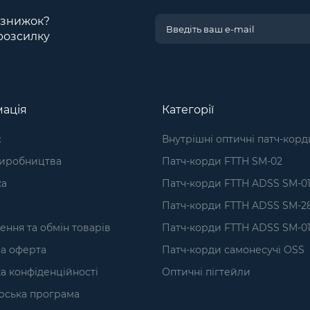
і знижок?
розсилку
ація
Категорії
с
Внутрішні оптичні патч-корд
виробництва
Патч-корди FTTH SM-02
ка
Патч-корди FTTH ADSS SM-0
Патч-корди FTTH ADSS SM-2
ння та обмін товарів
Патч-корди FTTH ADSS SM-01
а оферта
Патч-корди самонесучі OSS
а конфіденційності
Оптичні пігтейли
рська програма