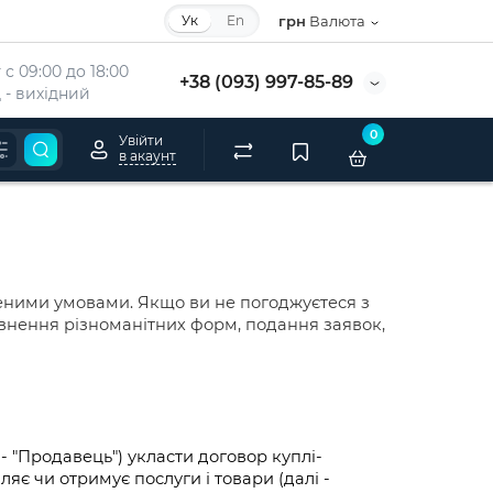
Ук
En
грн
Валюта
с 09:00 до 18:00
+38 (093) 997-85-89
 - вихідний
0
Увійти
в акаунт
еними умовами. Якщо ви не погоджуєтеся з
овнення різноманітних форм, подання заявок,
 - "Продавець") укласти договор куплi-
 чи отримує послуги і товари (далі - 