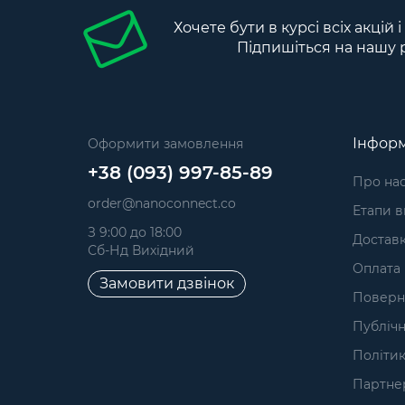
Хочете бути в курсі всіх акцій 
Підпишіться на нашу 
Інформ
Оформити замовлення
+38 (093) 997-85-89
Про на
order@nanoconnect.co
Етапи 
З 9:00 до 18:00
Достав
Сб-Нд Вихідний
Оплата
Замовити дзвінок
Поверне
Публічн
Політик
Партне