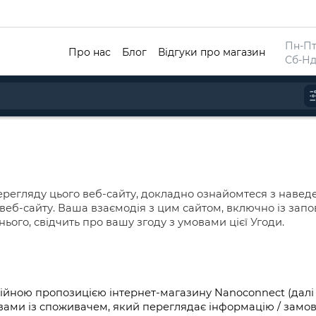
Пн-Пт 
Про нас
Блог
Відгуки про магазин
Сб-Нд
регляду цього веб-сайту, докладно ознайомтеся з навед
веб-сайту. Ваша взаємодія з цим сайтом, включно із зап
ього, свідчить про вашу згоду з умовами цієї Угоди.
офіційною пропозицією інтернет-магазину Nanoconnect (далі
ми із споживачем, який переглядає інформацію / замовляє