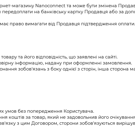
 інтернет-магазину Nanoconnect та може бути змінена Про
 передоплати на банківську картку Продавця або за допо
 має право вимагати від Продавця підтвердження оплати
 товару та його відповідність, що заявлені на сайті.
стовірну інформацію, надану при оформленні замовлення.
нання зобов'язань з боку однієї з сторін, інша сторона м
цих умов без попередження Користувача.
ня коштів за товар, який не задовольнив його очікування
 у зв'язку з цим Договором, сторони зобов'язуються виріш