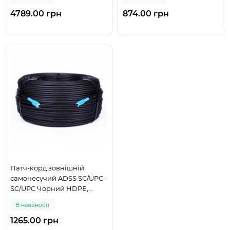
Simplex, 4,4мм - 300 м
Simplex, 4,4мм - 50 м
4789.00 грн
874.00 грн
Патч-корд зовнішній
самонесучий ADSS SC/UPC-
SC/UPC Чорний HDPE,
Singlemode G.652.D (SM),
В наявності
Simplex, 4,4мм - 75 м
1265.00 грн