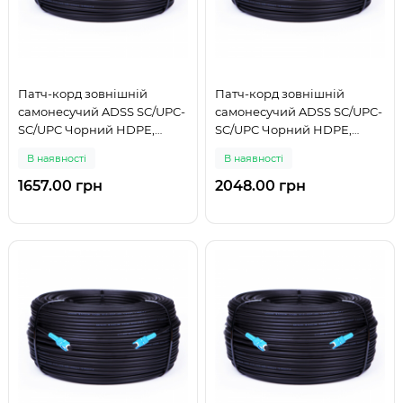
Патч-корд зовнішній
Патч-корд зовнішній
самонесучий ADSS SC/UPC-
самонесучий ADSS SC/UPC-
SC/UPC Чорний HDPE,
SC/UPC Чорний HDPE,
Singlemode G.652.D (SM),
Singlemode G.652.D (SM),
В наявності
В наявності
Simplex, 4,4мм - 100 м
Simplex, 4,4мм - 125 м
1657.00 грн
2048.00 грн