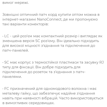
вимог мережі.
Зовнішні оптичний патч корд купити оптом можна в
інтернет-магазині NanoConnect, де ми пропонуємо
такі варіанти конекторів:
• LC - цей роз'єм має компактний розмір і виглядає як
зменшена версія SC роз'єму. Він ідеально підходить
для високої міцності з'єднання та підключення до
патч-панелей.
• SC має корпус з термостійкої пластмаси та засувку RJ
типу для фіксації. Він добре підходить для
підключення до розеток та з'єднання з патч-
панелями.
• FC призначений для одномодового волокна і має
металеву гайку, що забезпечує надійне з'єднання
навіть при наявності вібрацій. Часто використовується
в вимогливих середовищах.