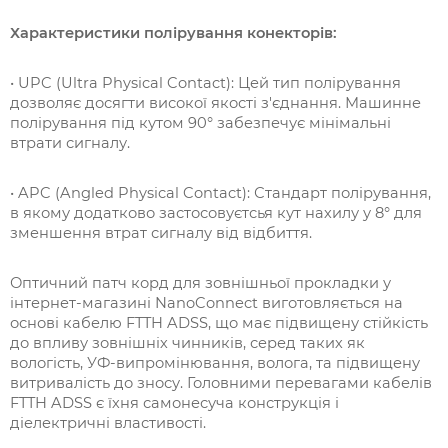
Характеристики полірування конекторів:
• UPC (Ultra Physical Contact): Цей тип полірування
дозволяє досягти високої якості з'єднання. Машинне
полірування під кутом 90° забезпечує мінімальні
втрати сигналу.
• APC (Angled Physical Contact):
Стандарт полірування,
в якому додатково застосовуєтсья кут нахилу у 8° для
зменшення втрат сигналу від відбиття.
Оптичний патч корд для зовнішньої прокладки у
інтернет-магазині NanoConnect виготовляється на
основі кабелю FTTH ADSS, що має підвищену стійкість
до впливу зовнішніх чинників, серед таких як
вологість, УФ-випромінювання, волога, та підвищену
витривалість до зносу. Головними перевагами кабелів
FTTH ADSS є їхня самонесуча конструкція і
діелектричні властивості.