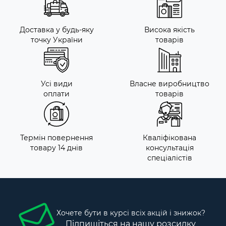
Доставка у будь-яку
Висока якість
точку України
товарів
Усі види
Власне виробництво
оплати
товарів
Термін повернення
Кваліфікована
товару 14 днів
консультація
спеціалістів
Хочете бути в курсі всіх акцій і знижок?
Підпишіться на нашу розсилку