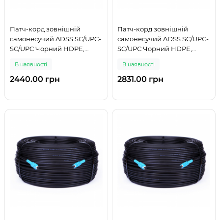
Патч-корд зовнішній
Патч-корд зовнішній
самонесучий ADSS SC/UPC-
самонесучий ADSS SC/UPC-
SC/UPC Чорний HDPE,
SC/UPC Чорний HDPE,
Singlemode G.652.D (SM),
Singlemode G.652.D (SM),
В наявності
В наявності
Simplex, 4,4мм - 150 м
Simplex, 4,4мм - 175 м
2440.00 грн
2831.00 грн