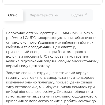
0
Опис
Характеристики
Відгуки
Волоконно-оптичні адаптери LC MM OM3 Duplex з
роз'ємом LC/UPC використовують для забезпечення
оптоволоконного з’єднання між кабелями або між
кабелями та обладнанням. Цей адаптер,
призначений спеціально для багатомодового
волокна з плоским UPC поліруванням, гарантує
надійне підключення завдяки своєму високоточному
керамічному центратору.
Завдяки своїй конструкції пластиковий корпус
гарантує довговічність використання, а кольорове
кодування значно полегшує процес ідентифікації
типу оптоволокна, мінімізуючи ризик помилок при
виборі відповідного розʼєму. Система кріплення з
пластиковими засувками і можливістю додаткового
кріплення за допомогою гвинтів, робить монтаж до