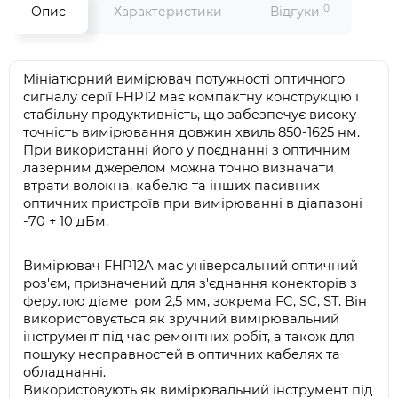
0
Опис
Характеристики
Відгуки
Мініатюрний вимірювач потужності оптичного 
сигналу серії FHP12 має компактну конструкцію і 
стабільну продуктивність, що забезпечує високу 
точність вимірювання довжин хвиль 850-1625 нм. 
При використанні його у поєднанні з оптичним 
лазерним джерелом можна точно визначати 
втрати волокна, кабелю та інших пасивних 
оптичних пристроїв при вимірюванні в діапазоні 
-70 + 10 дБм.
Вимірювач FHP12A має універсальний оптичний 
роз'єм, призначений для з'єднання конекторів з 
ферулою діаметром 2,5 мм, зокрема FC, SC, ST. Він 
використовується як зручний вимірювальний 
інструмент під час ремонтних робіт, а також для 
пошуку несправностей в оптичних кабелях та 
обладнанні.
Використовують як вимірювальний інструмент під 