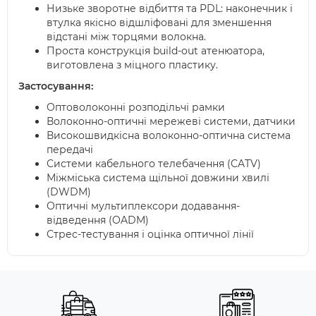
Низьке зворотне відбиття та PDL: наконечник і
втулка якісно відшліфовані для зменшення
відстані між торцями волокна.
Проста конструкція build-out атенюатора,
виготовлена з міцного пластику.
Застосування:
Оптоволоконні розподільчі рамки
Волоконно-оптичні мережеві системи, датчики
Високошвидкісна волоконно-оптична система
передачі
Системи кабельного телебачення (CATV)
Міжміська система щільної довжини хвилі
(DWDM)
Оптичні мультиплексори додавання-
відведення (OADM)
Стрес-тестування і оцінка оптичної лінії