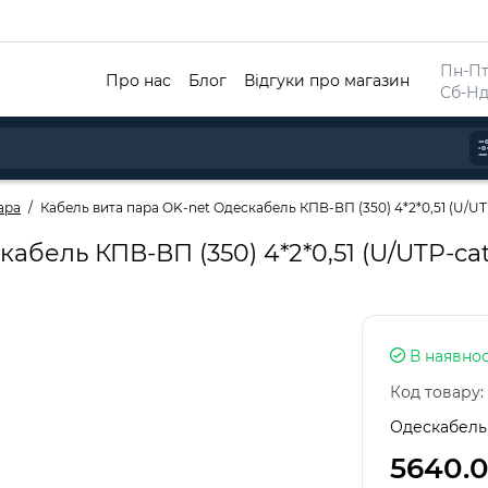
Пн-Пт 
Про нас
Блог
Відгуки про магазин
Сб-Нд
ара
Кабель вита пара OK-net Одескабель КПВ-ВП (350) 4*2*0,51 (U/UTP-
бель КПВ-ВП (350) 4*2*0,51 (U/UTP-cat.
В наявнос
Код товару:
Одескабель
5640.0