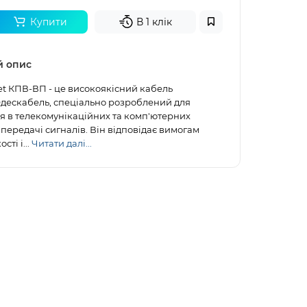
Купити
В 1 клік
й опис
t КПВ-ВП - це високоякісний кабель
дескабель, спеціально розроблений для
 в телекомунікаційних та комп'ютерних
передачі сигналів. Він відповідає вимогам
сті і...
Читати далі...