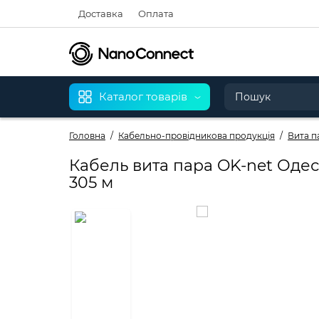
Доставка
Оплата
Каталог товарів
Головна
Кабельно-провідникова продукція
Вита п
Кабель вита пара OK-net Одеска
305 м