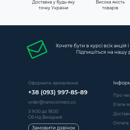
Доставка у будь-яку
Висока якість
точку України
товарів
Хочете бути в курсі всіх акцій 
Підпишіться на нашу 
Інформ
Оформити замовлення
+38 (093) 997-85-89
Про на
order@nanoconnect.co
Етапи 
З 9:00 до 18:00
Достав
Сб-Нд Вихідний
Оплата
Замовити дзвінок