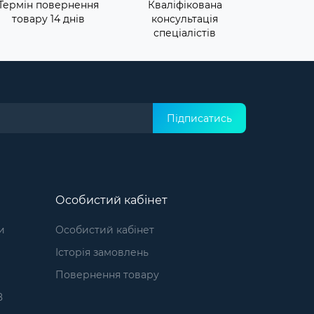
Термін повернення
Кваліфікована
товару 14 днів
консультація
спеціалістів
Підписатись
Особистий кабінет
и
Особистий кабінет
Історія замовлень
1
Повернення товару
8