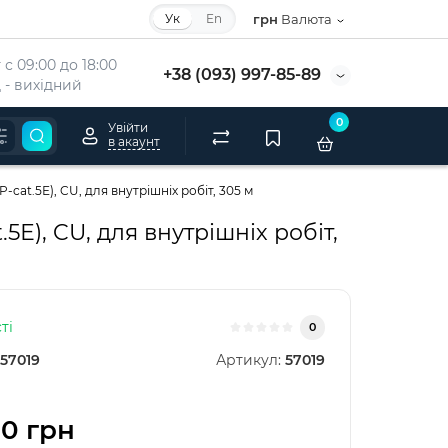
Ук
En
грн
Валюта
с 09:00 до 18:00
+38 (093) 997-85-89
 - вихідний
0
Увійти
в акаунт
cat.5Е), CU, для внутрішніх робіт, 305 м
5Е), CU, для внутрішніх робіт,
ті
0
57019
Артикул:
57019
0 грн