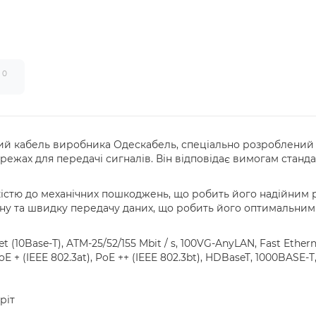
0
и
ний кабель виробника Одескабель, спеціально розроблений
ежах для передачі сигналів. Він відповідає вимогам стандар
кістю до механічних пошкоджень, що робить його надійним 
ьну та швидку передачу даних, що робить його оптимальни
rnet (10Base-T), ATM-25/52/155 Mbit / s, 100VG-AnyLAN, Fast Ether
, PoE + (IEEE 802.3at), PoE ++ (IEEE 802.3bt), HDBaseT, 1000BASE
ріт