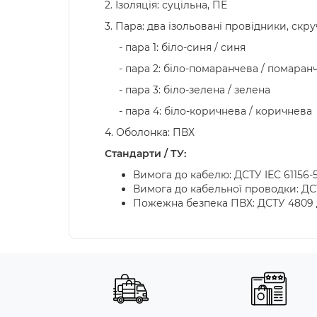
2. Ізоляція: суцільна, ПЕ
3. Пара: два ізольовані провідники, ск
- пара 1: біло-синя / синя
- пара 2: біло-помаранчева / помаран
- пара 3: біло-зелена / зелена
- пара 4: біло-коричнева / коричнева
4. Оболонка: ПВХ
Стандарти / ТУ:
Вимога до кабелю: ДСТУ IEC 61156-5,
Вимога до кабельної проводки: ДСТУ
Пожежна безпека ПВХ: ДСТУ 4809 до: