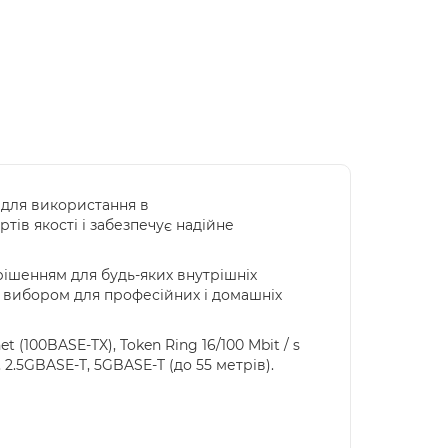
 для використання в
тів якості і забезпечує надійне
рішенням для будь-яких внутрішніх
м вибором для професійних і домашніх
net (100BASE-TX), Token Ring 16/100 Mbit / s
-T, 2.5GBASE-T, 5GBASE-T (до 55 метрів).