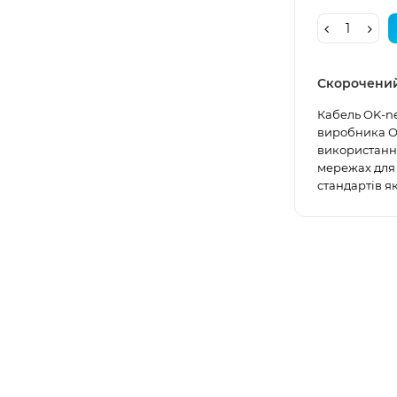
Скорочени
Кабель OK-ne
виробника О
використання
мережах для 
стандартів яко