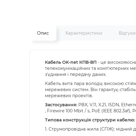
Опис
Характеристики
Відгук
Кабель OK-net КПВ-ВП
- це високоякіс
телекомунікаційних та комп'ютерних мер
з'єднання і передачу даних.
Кабель вита пара володіє високою стій
мережевих систем. Він гарантує стабіл
мережевих проектів.
Застосування:
PBX, V.11, X.21, ISDN, Ethe
, Firewire 100 Mbit / s, PoE (IEEE 802.3af)
Типова конструкція структури кабелю:
1. Струмопровідна жила (CПЖ): мідний д