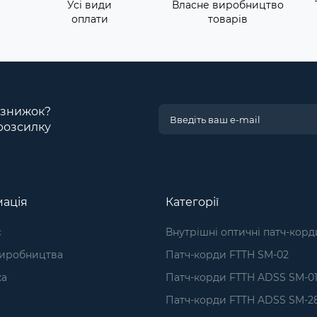
Усі види
Власне виробництво
оплати
товарів
і знижок?
розсилку
ація
Категорії
с
Внутрішні оптичні патч-корд
виробництва
Патч-корди FTTH SM-02
ка
Патч-корди FTTH ADSS SM-0
Патч-корди FTTH ADSS SM-2