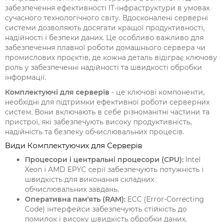
забезпечення ефективності IT-інфраструктури в умовах
сучасного технологічного світу. Вдосконалені серверні
системи дозволяють досягати кращої продуктивності,
надійності і безпеки даних. Це особливо важливо для
забезпечення плавної роботи домашнього сервера чи
промислових проєктів, де кожна деталь відіграє ключову
роль у забезпеченні надійності та швидкості обробки
інформації.
Комплектуючі для серверів
- це ключові компоненти,
необхідні для підтримки ефективної роботи серверних
систем. Вони включають в себе різноманітні частини та
пристрої, які забезпечують високу продуктивність,
надійність та безпеку обчислювальних процесів.
Види Комплектуючих для Серверів
Процесори і центральні процесори (CPU):
Intel
Xeon і AMD EPYC серії забезпечують потужність і
швидкість для виконання складних
обчислювальних завдань.
Оперативна пам'ять (RAM):
ECC (Error-Correcting
Code) інтерфейси забезпечують стійкість до
помилок і високу швидкість обробки даних.