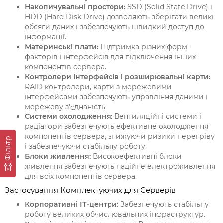
Накопичувальні простори:
SSD (Solid State Drive) і
HDD (Hard Disk Drive) дозволяють зберігати великі
обсяги даних і забезпечують швидкий доступ до
інформації.
Материнські плати:
Підтримка різних форм-
факторів і інтерфейсів для підключення інших
компонентів сервера.
Контролери інтерфейсів і розширювальні карти:
RAID контролери, карти з мережевими
інтерфейсами забезпечують управління даними і
мережеву з'єднаність.
Системи охолодження:
Вентиляційні системи і
радіатори забезпечують ефективне охолодження
компонентів сервера, знижуючи ризики перегріву
Фільтр
і забезпечуючи стабільну роботу.
Блоки живлення:
Високоефективні блоки
живлення забезпечують надійне електроживлення
для всіх компонентів сервера.
Застосування Комплектуючих для Серверів
Корпоративні ІТ-центри
: Забезпечують стабільну
роботу великих обчислювальних інфраструктур.