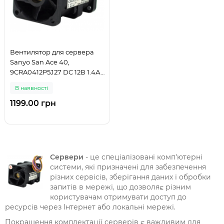
Вентилятор для сервера
Sanyo San Ace 40,
9CRA0412P5J27 DC 12В 1.4А,
Cooler
В наявності
1199.00 грн
Сервери
- це спеціалізовані комп'ютерні
системи, які призначені для забезпечення
різних сервісів, зберігання даних і обробки
запитів в мережі, що дозволяє різним
користувачам отримувати доступ до
ресурсів через Інтернет або локальні мережі.
Покращення комплектації серверів є важливим для