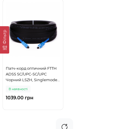
Фільтр
Патч-корд оптичний FTTH
ADSS SC/UPC-SC/UPC
Чорний LSZH, Singlemode
G.652.D (SM), Simplex, 125 м
В наявності
1039.00 грн