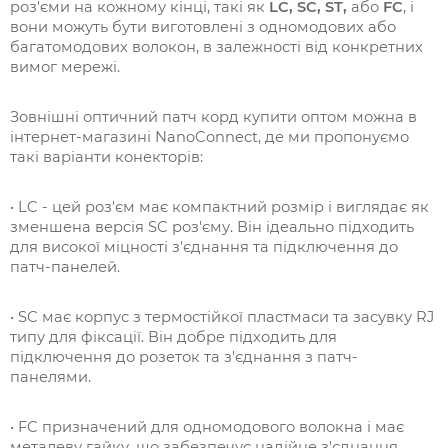
роз'єми на кожному кінці, такі як
LC, SC, ST,
або
FC
, і
вони можуть бути виготовлені з одномодових або
багатомодових волокон, в залежності від конкретних
вимог мережі.
Зовнішні оптичний патч корд купити оптом можна в
інтернет-магазині NanoConnect, де ми пропонуємо
такі варіанти конекторів:
• LC - цей роз'єм має компактний розмір і виглядає як
зменшена версія SC роз'єму. Він ідеально підходить
для високої міцності з'єднання та підключення до
патч-панелей.
• SC має корпус з термостійкої пластмаси та засувку RJ
типу для фіксації. Він добре підходить для
підключення до розеток та з'єднання з патч-
панелями.
• FC призначений для одномодового волокна і має
металеву гайку, що забезпечує надійне з'єднання