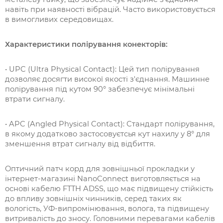
навіть при наявності вібрацій. Часто використовується
в вимогливих середовищах.
Характеристики полірування конекторів:
• UPC (Ultra Physical Contact): Цей тип полірування
дозволяє досягти високої якості з'єднання. Машинне
полірування під кутом 90° забезпечує мінімальні
втрати сигналу.
• APC (Angled Physical Contact):
Стандарт полірування,
в якому додатково застосовуєтсья кут нахилу у 8° для
зменшення втрат сигналу від відбиття.
Оптичний патч корд для зовнішньої прокладки у
інтернет-магазині NanoConnect виготовляється на
основі кабелю FTTH ADSS, що має підвищену стійкість
до впливу зовнішніх чинників, серед таких як
вологість, УФ-випромінювання, волога, та підвищену
витривалість до зносу. Головними перевагами кабелів