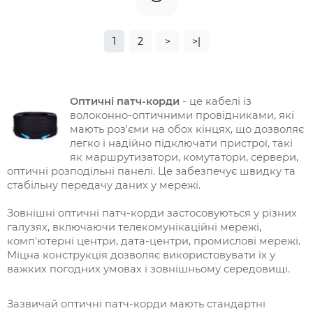
1
2
>
>|
Оптичні патч-корди
- це кабелі із
волоконно-оптичними провідниками, які
мають роз'єми на обох кінцях, що дозволяє
легко і надійно підключати пристрої, такі
як маршрутизатори, комутатори, сервери,
оптичні розподільні панелі. Це забезпечує швидку та
стабільну передачу даних у мережі.
Зовнішні оптичні патч-корди застосовуються у різних
галузях, включаючи телекомунікаційні мережі,
комп'ютерні центри, дата-центри, промислові мережі.
Міцна конструкція дозволяє використовувати їх у
важких погодних умовах і зовнішньому середовищі.
Зазвичай оптичні патч-корди мають стандартні