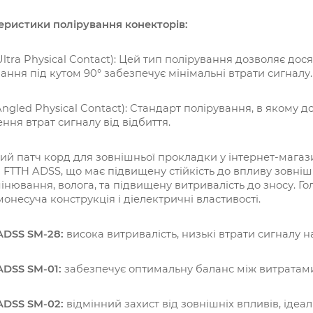
еристики полірування конекторів:
Ultra Physical Contact): Цей тип полірування дозволяє дос
ання під кутом 90° забезпечує мінімальні втрати сигналу.
Angled Physical Contact):
Стандарт полірування, в якому до
ня втрат сигналу від відбиття.
й патч корд для зовнішньої прокладки у інтернет-магаз
FTTH ADSS, що має підвищену стійкість до впливу зовнішні
нювання, волога, та підвищену витривалість до зносу. Г
монесуча конструкція і діелектричні властивості.
ADSS SM-28:
висока витривалість, низькі втрати сигналу на
ADSS SM-01:
забезпечує оптимальну баланс між витратами
 ADSS SM-02:
відмінний захист від зовнішніх впливів, ідеа