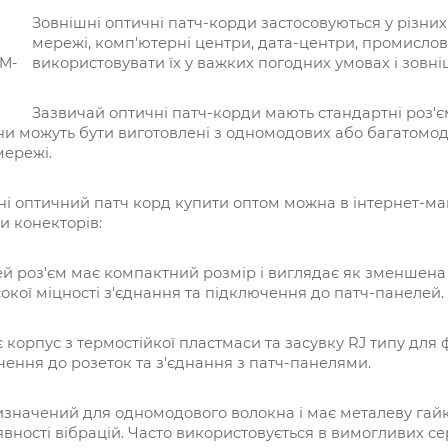
Зовнішні оптичні патч-корди застосовуються у різни
мережі, комп'ютерні центри, дата-центри, промислов
використовувати їх у важких погодних умовах і зовн
Зазвичай оптичні патч-корди мають стандартні роз'єм
вони можуть бути виготовлені з одномодових або багатомод
мережі.
і оптичний патч корд купити оптом можна в інтернет-ма
и конекторів:
цей роз'єм має компактний розмір і виглядає як зменшена 
окої міцності з'єднання та підключення до патч-панелей.
є корпус з термостійкої пластмаси та засувку RJ типу для ф
ення до розеток та з'єднання з патч-панелями.
изначений для одномодового волокна і має металеву гайк
вності вібрацій. Часто використовується в вимогливих с