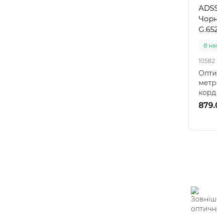
ADSS
Чорн
G.652
В на
10582
Опти
метр
корд
обох 
879.