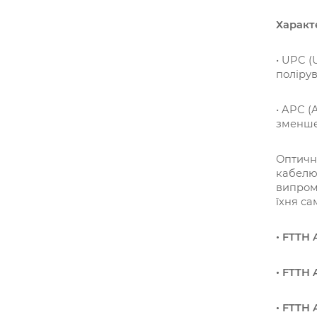
Характ
• UPC (
полірув
• APC (
зменшен
Оптични
кабелю 
випромі
їхня са
• FTTH 
• FTTH 
• FTTH