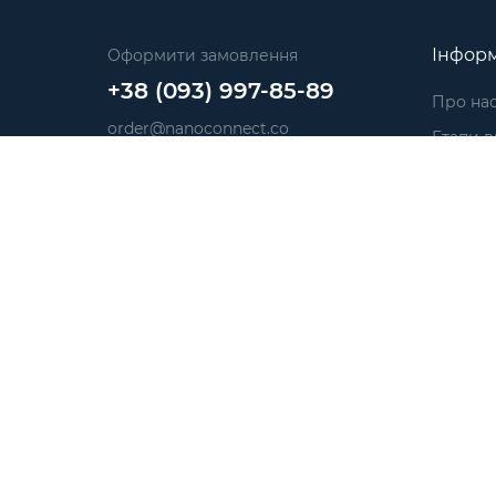
Інформ
Оформити замовлення
+38 (093) 997-85-89
Про на
order@nanoconnect.co
Етапи 
З 9:00 до 18:00
Достав
Сб-Нд Вихідний
Оплата
Замовити дзвінок
Поверне
Публічн
Політик
Партне
Блог