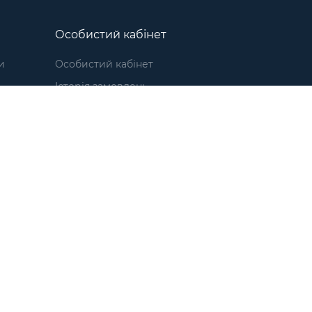
Особистий кабінет
и
Особистий кабінет
Історія замовлень
1
Повернення товару
8
 Flex
"