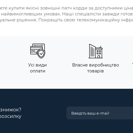
те купити якісні зовнішні патч корди за доступними цін
у найвимогливіших умовах. Наші спеціалісти завжди готові
дуальне рішення. Покращіть свою телекомунікаційну інфр
Усі види
Власне виробництво
оплати
товарів
і знижок?
розсилку