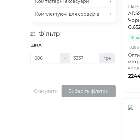
Компʼютерні аксесуари
Патч
ADSS
Комплектуючі для серверів
Чорн
G.652
Фільтр
В на
ЦІНА
10286
Опти
-
грн
метр
корд
обох 
2244
Скасувати
Виберіть фільтри