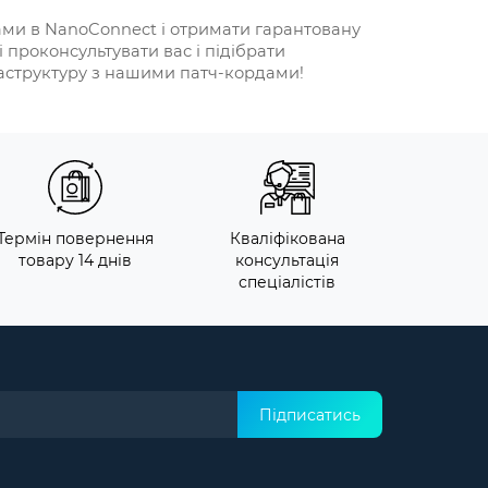
ами в NanoConnect і отримати гарантовану
 проконсультувати вас і підібрати
аструктуру з нашими патч-кордами!
Термін повернення
Кваліфікована
товару 14 днів
консультація
спеціалістів
Підписатись