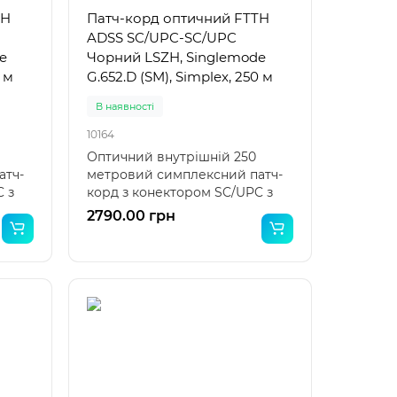
TH
Патч-корд оптичний FTTH
ADSS SC/UPC-SC/UPC
e
Чорний LSZH, Singlemode
5 м
G.652.D (SM), Simplex, 250 м
В наявності
10164
Оптичний внутрішній 250
атч-
метровий симплексний патч-
 з
корд з конектором SC/UPC з
обох боків на G.65..
2790.00 грн