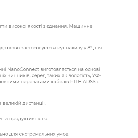
ягти високої якості з'єднання. Машинне
датково застосовуєтсья кут нахилу у 8° для
ині NanoConnect виготовляється на основі
х чинників, серед таких як вологість, УФ-
оловними перевагами кабелів FTTH ADSS є
 великій дистанції.
 та продуктивністю.
льно для екстремальних умов.