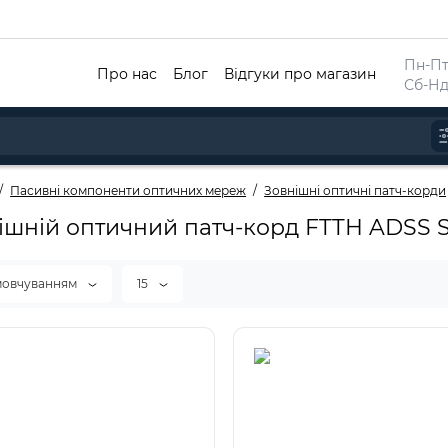
Пн-Пт 
Про нас
Блог
Відгуки про магазин
Сб-Нд
Пасивні компоненти оптичних мереж
Зовнішні оптичні патч-корди
ішній оптичний патч-корд FTTH ADSS 
мовчуванням
15