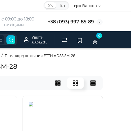
Ук
En
грн
Валюта
с 09:00 до 18:00
+38 (093) 997-85-89
 - вихідний
0
Увійти
в акаунт
Патч-корд оптичний FTTH ADSS SM-28
SM-28