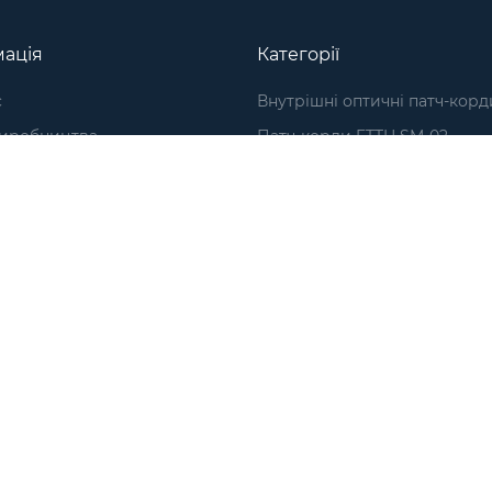
ація
Категорії
с
Внутрішні оптичні патч-корд
виробництва
Патч-корди FTTH SM-02
ка
Патч-корди FTTH ADSS SM-0
Патч-корди FTTH ADSS SM-2
ння та обмін товарів
Патч-корди FTTH ADSS SM-01
а оферта
Патч-корди самонесучі OSS
а конфіденційності
Оптичні пігтейли
рська програма
NanoConnect © 2026 ТОВ "Наноконнект