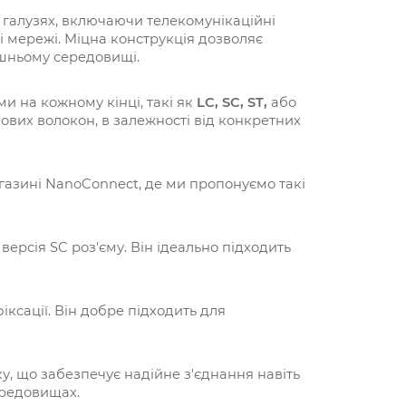
х галузях, включаючи телекомунікаційні
і мережі. Міцна конструкція дозволяє
ішньому середовищі.
и на кожному кінці, такі як
LC, SC, ST,
або
ових волокон, в залежності від конкретних
газині NanoConnect, де ми пропонуємо такі
версія SC роз'єму. Він ідеально підходить
іксації. Він добре підходить для
у, що забезпечує надійне з'єднання навіть
ередовищах.