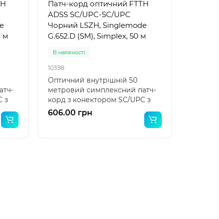
TH
Патч-корд оптичний FTTH
ADSS SC/UPC-SC/UPC
e
Чорний LSZH, Singlemode
0 м
G.652.D (SM), Simplex, 50 м
В наявності
10398
Оптичний внутрішній 50
атч-
метровий симплексний патч-
 з
корд з конектором SC/UPC з
обох боків на G.652..
606.00 грн