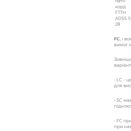
FC
, і 
вимог 
Зовнішн
варіант
• LC - 
для вис
• SC ма
підключ
• FC пр
при ная