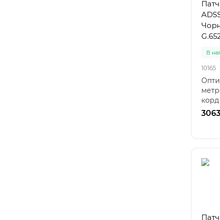
Патч
ADSS
Чорн
G.652
В на
10165
Опти
метр
корд
обох 
3063
Патч