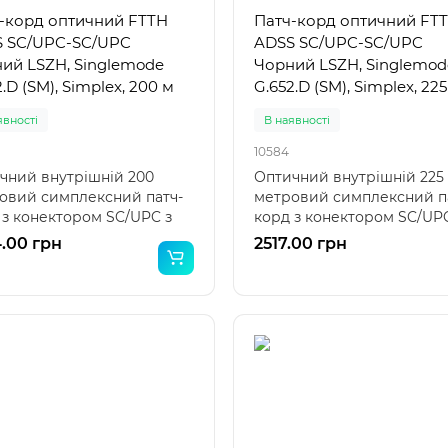
-корд оптичний FTTH
Патч-корд оптичний FT
 SC/UPC-SC/UPC
ADSS SC/UPC-SC/UPC
ий LSZH, Singlemode
Чорний LSZH, Singlemod
.D (SM), Simplex, 200 м
G.652.D (SM), Simplex, 22
явності
В наявності
10584
чний внутрішній 200
Оптичний внутрішній 225
овий симплексний патч-
метровий симплексний п
 з конектором SC/UPC з
корд з конектором SC/UPC
боків на G.65..
обох боків на G.652.D в..
.00 грн
2517.00 грн