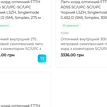
-корд оптичний FTTH
Патч-корд оптичний FT
 SC/UPC-SC/UPC
ADSS SC/UPC-SC/UPC
ий LSZH, Singlemode
Чорний LSZH, Singlemod
.D (SM), Simplex, 275 м
G.652.D (SM), Simplex, 30
явності
В наявності
10585
чний внутрішній 275
Оптичний внутрішній 300
овий симплексний патч-
метровий симплексний п
 з конектором SC/UPC з
корд з конектором SC/UPC
боків на G.652.D в..
обох боків на G.652.D в..
.00 грн
3336.00 грн
-корд оптичний FTTH