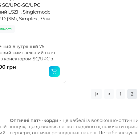
 SC/UPC-SC/UPC
ий LSZH, Singlemode
.D (SM), Simplex, 75 м
явності
чний внутрішній 75
овий симплексний патч-
 з конектором SC/UPC з
боків на G.652.D во..
00 грн
|<
<
1
2
Оптичні патч-корди
- це кабелі із волоконно-оптичн
кінцях, що дозволяє легко і надійно підключати прис
сервери, оптичні розподільні панелі. Це забезпечує 