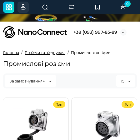
0
+38 (093) 997-85-89
Головна
Роз'єми та з'єднувачі
Промислові розʼєми
Промислові розʼєми
За замовчуванням
15
Топ
Топ