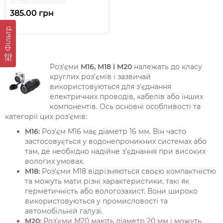
385.00 грн
Фільтр
Роз'єми
M16, M18 і M20
належать до класу
круглих роз'ємів і зазвичай
використовуються для з'єднання
електричних проводів, кабелів або інших
компонентів. Ось основні особливості та
категорії цих роз'ємів:
M16:
Роз'єм M16 має діаметр 16 мм. Він часто
застосовується у водонепроникних системах або
там, де необхідно надійне з'єднання при високих
вологих умовах.
M18:
Роз'єми M18 відрізняються своєю компактністю
та можуть мати різні характеристики, такі як
герметичність або вологозахист. Вони широко
використовуються у промисловості та
автомобільній галузі.
M20:
Роз'єми M20 мають діаметр 20 мм і можуть