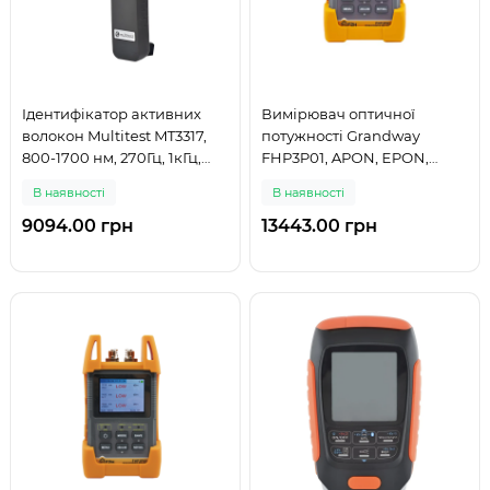
Ідентифікатор активних
Вимірювач оптичної
волокон Multitest MT3317,
потужності Grandway
800-1700 нм, 270Гц, 1кГц,
FHP3P01, APON, EPON,
2кГц
BPON, GPON, 1310/1490/1550
В наявності
В наявності
нм
9094.00 грн
13443.00 грн