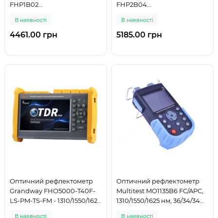
FHP1B02
FHP2B04
850/1300/1310/1490/1550/1625
850/1300/1310/1490/1550/1625
В наявності
В наявності
нм, -40 до +23 дБм
нм, -50дБм до +26 дБм
4461.00 грн
5185.00 грн
Оптичний рефлектометр
Оптичний рефлектометр
Grandway FHO5000-T40F-
Multitest MO1135B6 FC/APC,
LS-PM-TS-FM - 1310/1550/1625
1310/1550/1625 нм, 36/34/34
нм, 40/38/38 дБ
дБ, VFL, LS, OPM, OTDR
В наявності
В наявності