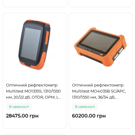
Оптичний рефлектометр
Оптичний рефлектометр
Multitest MO1335S, 1310/1550
Multitest MO4035B SC/APC,
нм, 20/22 дБ, OTDR, OPM, LS,
1310/1550 нм, 36/34 дБ,
VFL, LED, з кейсом
тестер витої пари, VFL, LS
В наявності
В наявності
28475.00 грн
60200.00 грн