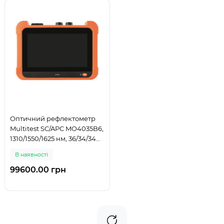
Оптичний рефлектометр
Multitest SC/APC MO4035B6,
1310/1550/1625 нм, 36/34/34
дБ, FTTH/PON, тестер витої
В наявності
пари, VFL, LS, OPM, OTDR
99600.00 грн