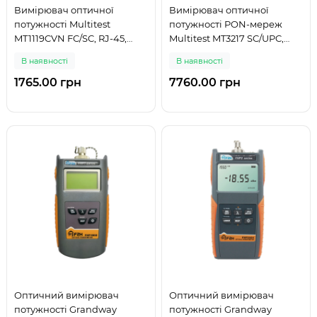
Вимірювач оптичної
Вимірювач оптичної
потужності Multitest
потужності PON-мереж
MT1119CVN FC/SC, RJ-45,
Multitest MT3217 SC/UPC,
850-1650 нм, VFL, тестер
1310/1490/1550 нм
В наявності
В наявності
витої пари
1765.00 грн
7760.00 грн
Оптичний вимірювач
Оптичний вимірювач
потужності Grandway
потужності Grandway