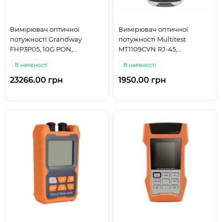
Вимірювач оптичної
Вимірювач оптичної
потужності Grandway
потужності Multitest
FHP3P05, 10G PON,
MT1109CVN RJ-45,
1310/1490/1550 нм
850/1300/1310/1490/1550/1625
В наявності
В наявності
нм, 26 дБм, тестер витої
пари
23266.00 грн
1950.00 грн