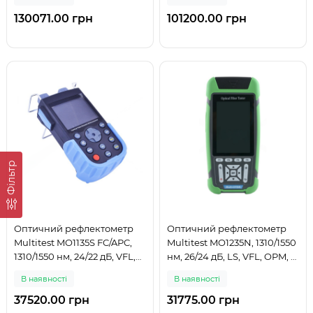
130071.00 грн
101200.00 грн
Фільтр
Оптичний рефлектометр
Оптичний рефлектометр
Multitest MO1135S FC/APC,
Multitest MO1235N, 1310/1550
1310/1550 нм, 24/22 дБ, VFL,
нм, 26/24 дБ, LS, VFL, OPM, з
LS, OPM, OTDR
кейсом
В наявності
В наявності
37520.00 грн
31775.00 грн