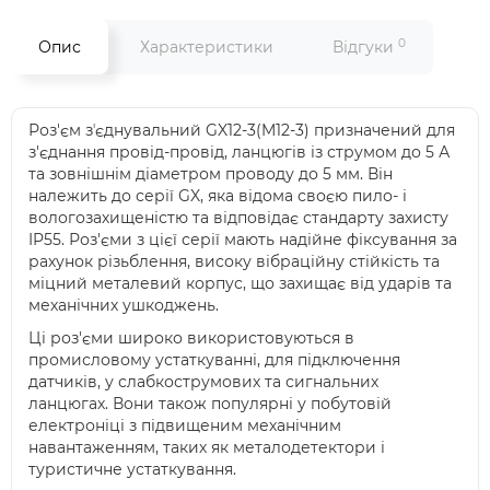
0
Опис
Характеристики
Відгуки
Роз'єм зʼєднувальний GX12-3(M12-3) призначений для
з'єднання провід-провід, ланцюгів із струмом до 5 А
та зовнішнім діаметром проводу до 5 мм. Він
належить до серії GX, яка відома своєю пило- і
вологозахищеністю та відповідає стандарту захисту
IP55. Роз'єми з цієї серії мають надійне фіксування за
рахунок різьблення, високу вібраційну стійкість та
міцний металевий корпус, що захищає від ударів та
механічних ушкоджень.
Ці роз'єми широко використовуються в
промисловому устаткуванні, для підключення
датчиків, у слабкострумових та сигнальних
ланцюгах. Вони також популярні у побутовій
електроніці з підвищеним механічним
навантаженням, таких як металодетектори і
туристичне устаткування.