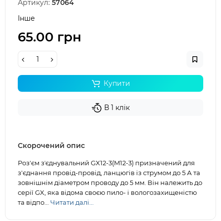
Артикул:
57064
Інше
65.00 грн
Купити
В 1 клік
Скорочений опис
Роз'єм зʼєднувальний GX12-3(M12-3) призначений для
з'єднання провід-провід, ланцюгів із струмом до 5 А та
зовнішнім діаметром проводу до 5 мм. Він належить до
серії GX, яка відома своєю пило- і вологозахищеністю
та відпо...
Читати далі...