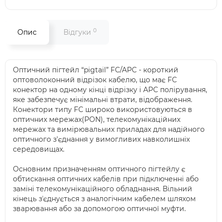
0
Опис
Відгуки
Оптичний пігтейл “pigtail” FC/APC - короткий
оптоволоконний відрізок кабелю, що має FC
конектор на одному кінці відрізку і APC полірування,
яке забезпечує мінімальні втрати, відображення.
Конектори типу FC широко використовуються в
оптичних мережах(PON), телекомунікаційних
мережах та вимірювальних приладах для надійного
оптичного з'єднання у вимогливих навколишніх
середовищах.
Основним призначенням оптичного пігтейлу є
обтискання оптичних кабелів при підключенні або
заміні телекомунікаційного обладнання. Вільний
кінець зʼєднується з аналогічним кабелем шляхом
зварювання або за допомогою оптичної муфти.