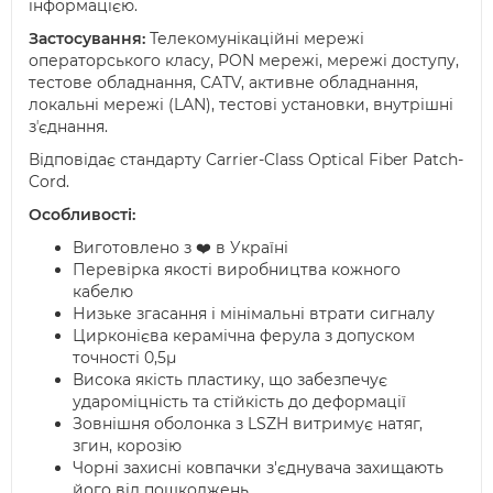
інформацією.
Застосування:
Телекомунікаційні мережі
операторського класу, PON мережі, мережі доступу,
тестове обладнання, CATV, активне обладнання,
локальні мережі (LAN), тестові установки, внутрішні
зʼєднання.
Відповідає стандарту Carrier-Class Optical Fiber Patch-
Cord.
Особливості:
Виготовлено з ❤️ в Україні
Перевірка якості виробництва кожного
кабелю
Низьке згасання і мінімальні втрати сигналу
Цирконієва керамічна ферула з допуском
точності 0,5µ
Висока якість пластику, що забезпечує
удароміцність та стійкість до деформації
Зовнішня оболонка з LSZH витримує натяг,
згин, корозію
Чорні захисні ковпачки з'єднувача захищають
його від пошкоджень