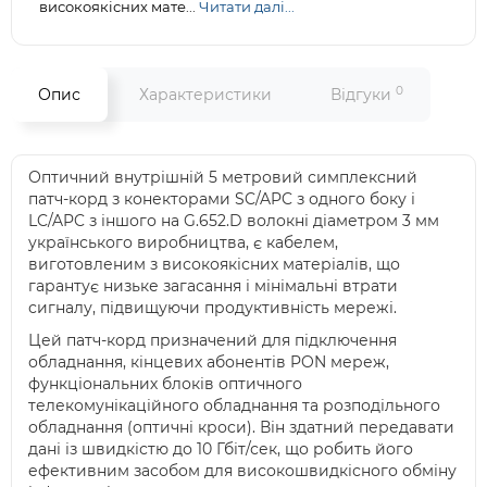
високоякісних мате...
Читати далі...
0
Опис
Характеристики
Відгуки
Оптичний внутрішній 5 метровий симплексний
патч-корд з конекторами SC/APC з одного боку і
LC/APC з іншого на G.652.D волокні діаметром 3 мм
українського виробництва, є кабелем,
виготовленим з високоякісних матеріалів, що
гарантує низьке загасання і мінімальні втрати
сигналу, підвищуючи продуктивність мережі.
Цей патч-корд призначений для підключення
обладнання, кінцевих абонентів PON мереж,
функціональних блоків оптичного
телекомунікаційного обладнання та розподільного
обладнання (оптичні кроси). Він здатний передавати
дані із швидкістю до 10 Гбіт/сек, що робить його
ефективним засобом для високошвидкісного обміну