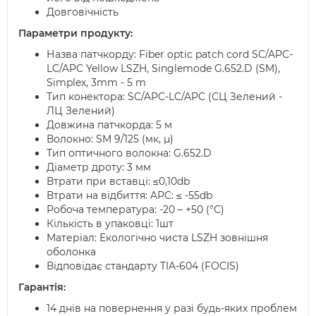
Довговічність
Параметри продукту:
Назва патчкорду: Fiber optic patch cord SC/APC-
LC/APC Yellow LSZH, Singlemode G.652.D (SM),
Simplex, 3mm - 5 m
Тип конектора: SC/APC-LC/APC (СЦ Зелений -
ЛЦ Зелений)
Довжина патчкорда: 5 м
Волокно: SM 9/125 (мк, µ)
Тип оптичного волокна: G.652.D
Діаметр дроту: 3 мм
Втрати при вставці: ≤0,10db
Втрати на відбиття: APC: ≤ -55db
Робоча температура: -20 – +50 (°С)
Кількість в упаковці: 1шт
Матеріал: Екологічно чиста LSZH зовнішня
оболонка
Відповідає стандарту TIA-604 (FOCIS)
Гарантія:
14 днів на повернення у разі будь-яких проблем