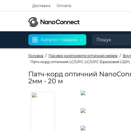
Доставка
Оплата
Каталог товарів
Головна
Пасивні компоненти оптичних мереж
Внут
Патч-корд оптичний LC/UPC-LC/UPC Бірюзовий LSZH, M
Патч-корд оптичний NanoConn
2мм - 20 м