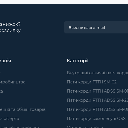
і знижок?
розсилку
ація
Категорії
с
Внутрішні оптичні патч-корд
виробництва
Патч-корди FTTH SM-02
ка
Патч-корди FTTH ADSS SM-0
Патч-корди FTTH ADSS SM-2
ння та обмін товарів
Патч-корди FTTH ADSS SM-01
а оферта
Патч-корди самонесучі OSS
а конфіденційності
Оптичні пігтейли