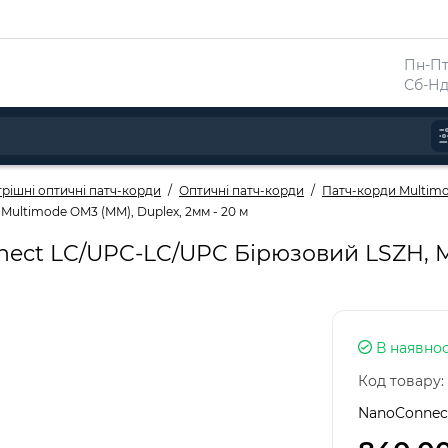
Пн-Пт 
Сб-Нд
рішні оптичні патч-корди
Оптичні патч-корди
Патч-корди Multim
ultimode OM3 (MM), Duplex, 2мм - 20 м
ect LC/UPC-LC/UPC Бірюзовий LSZH, M
В наявнос
Код товару:
NanoConnec