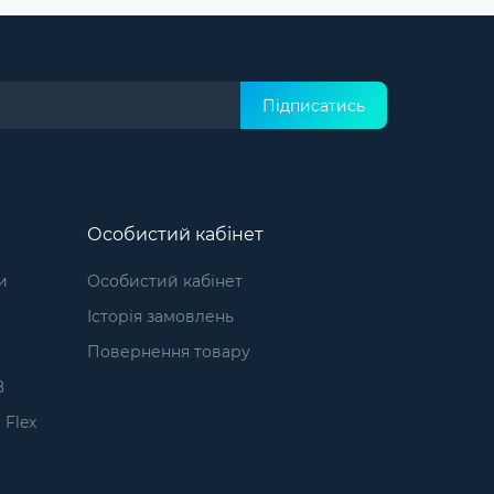
Підписатись
Особистий кабінет
и
Особистий кабінет
Історія замовлень
1
Повернення товару
8
 Flex