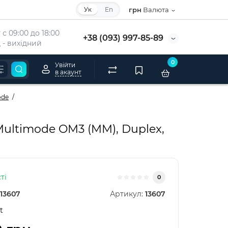
Ук
En
грн
Валюта
с 09:00 до 18:00
+38 (093) 997-85-89
 - вихідний
0
Увійти
в акаунт
ode
ultimode OM3 (MM), Duplex,
ті
0
13607
Артикул:
13607
t