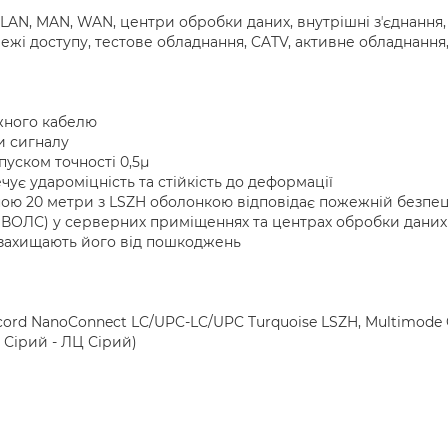
AN, MAN, WAN, центри обробки даних, внутрішні зʼєднання,
жі доступу, тестове обладнання, CATV, активне обладнання,
жного кабелю
ти сигналу
уском точності 0,5µ
чує удароміцність та стійкість до деформації
ю 20 метри з LSZH оболонкою відповідає пожежній безпеці
 (ВОЛС) у серверних приміщеннях та центрах обробки даних
а захищають його від пошкоджень
h cord NanoConnect LC/UPC-LC/UPC Turquoise LSZH, Multimode
 Сірий - ЛЦ Сірий)