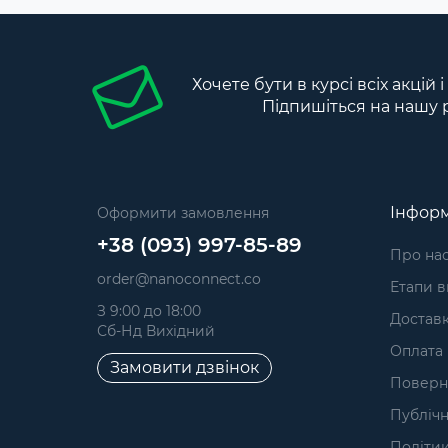
Хочете бути в курсі всіх акцій 
Підпишіться на нашу 
Інформ
Оформити замовлення
+38 (093) 997-85-89
Про на
order@nanoconnect.co
Етапи 
З 9:00 до 18:00
Достав
Сб-Нд Вихідний
Оплата
Замовити дзвінок
Поверне
Публічн
Політик