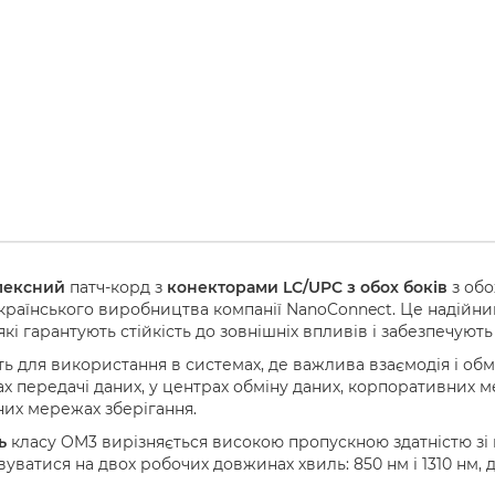
лексний
патч-корд з
конекторами LC/UPC з обох боків
з обо
країнського виробництва компанії NanoConnect. Це надійни
які гарантують стійкість до зовнішніх впливів і забезпечую
ть для використання в системах, де важлива взаємодія і об
ах передачі даних, у центрах обміну даних, корпоративних 
них мережах зберігання.
ь
класу OM3 вирізняється високою пропускною здатністю зі шв
уватися на двох робочих довжинах хвиль: 850 нм і 1310 нм,