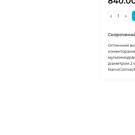
840.0
Скорочени
Оптичний вну
конекторами 
мультимодово
діаметром 2 
NanoConnect.