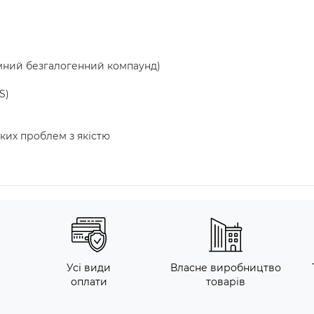
мний безгалогенний компаунд)
S)
яких проблем з якістю
Усі види
Власне виробництво
оплати
товарів