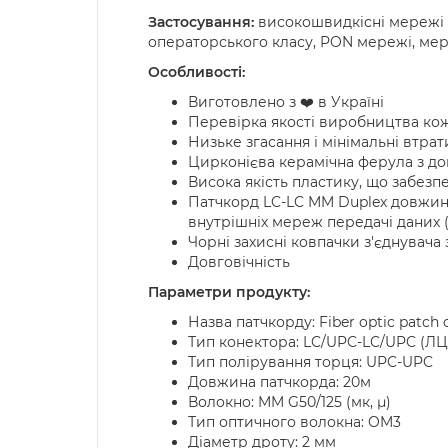
Застосування:
високошвидкісні мережі L
операторського класу, PON мережі, мере
Особливості:
Виготовлено з ❤️ в Україні
Перевірка якості виробництва ко
Низьке згасання і мінімальні втра
Цирконієва керамічна ферула з доп
Висока якість пластику, що забезпе
Патчкорд LC-LC MM Duplex довжино
внутрішніх мереж передачі даних
Чорні захисні ковпачки з'єднувач
Довговічність
Параметри продукту:
Назва патчкорду: Fiber optic patc
Тип конектора: LC/UPC-LC/UPC (ЛЦ
Тип полірування торця: UPC-UPC
Довжина патчкорда: 20м
Волокно: MM G50/125 (мк, µ)
Тип оптичного волокна: OM3
Діаметр дроту: 2 мм