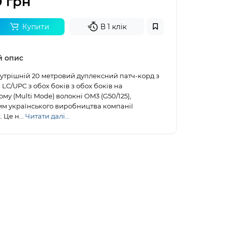
0 грн
Купити
В 1 клік
й опис
трішній 20 метровий дуплексний патч-корд з
LC/UPC з обох боків з обох боків на
му (Multi Mode) волокні OM3 (G50/125),
мм українського виробництва компанії
 Це н...
Читати далі...