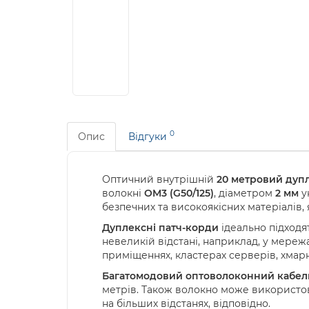
0
Опис
Відгуки
Оптичний внутрішній
20 метровий дуп
волокні
OM3 (G50/125)
, діаметром
2 мм
у
безпечних та високоякісних матеріалів, 
Дуплексні патч-корди
ідеально підходя
невеликій відстані, наприклад, у мереж
приміщеннях, кластерах серверів, хмар
Багатомодовий оптоволоконний кабел
метрів. Також волокно може використов
на більших відстанях, відповідно.