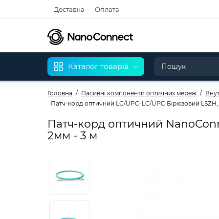
Доставка
Оплата
Каталог товарів
Головна
Пасивні компоненти оптичних мереж
Внут
Патч-корд оптичний LC/UPC-LC/UPC Бірюзовий LSZH, M
Патч-корд оптичний NanoConn
2мм - 3 м