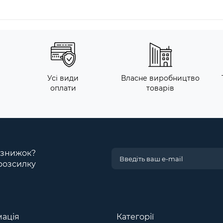
Усі види
Власне виробництво
оплати
товарів
і знижок?
розсилку
ація
Категорії