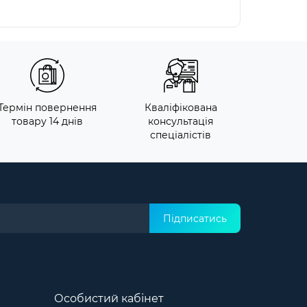
Термін повернення
Кваліфікована
товару 14 днів
консультація
спеціалістів
Підписатись
Особистий кабінет