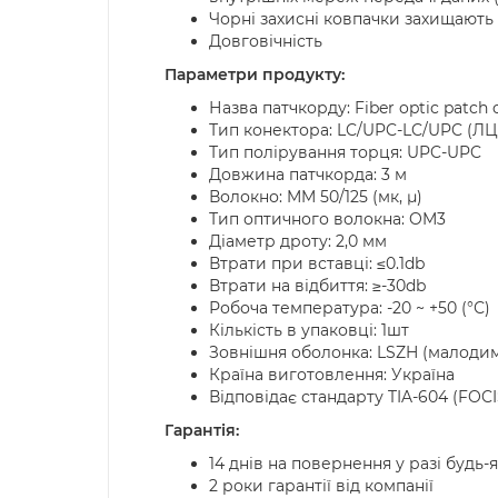
Чорні захисні ковпачки захищают
Довговічність
Параметри продукту:
Назва патчкорду: Fiber optic patc
Тип конектора: LC/UPC-LC/UPC (ЛЦ
Тип полірування торця: UPC-UPC
Довжина патчкорда: 3 м
Волокно: MM 50/125 (мк, µ)
Тип оптичного волокна: OM3
Діаметр дроту: 2,0 мм
Втрати при вставці: ≤0.1db
Втрати на відбиття: ≥-30db
Робоча температура: -20 ~ +50 (°С)
Кількість в упаковці: 1шт
Зовнішня оболонка: LSZH (малоди
Країна виготовлення: Україна
Відповідає стандарту TIA-604 (FOCI
Гарантія:
14 днів на повернення у разі будь-
2 роки гарантії від компанії