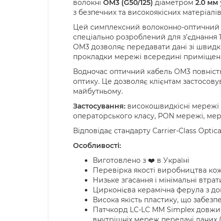
волокні
OM3 (G50/125)
діаметром
2.0 мм
з безпечних та високоякісних матеріалів
Цей симплексний волоконно-оптичний к
спеціально розроблений для з’єднання 
OM3 дозволяє передавати дані зі швидкіс
прокладки мережі всередині приміщен
Водночас оптичний кабель OM3 повністю
оптику. Це дозволяє клієнтам застосову
майбутньому.
Застосування:
високошвидкісні мережі L
операторського класу, PON мережі, мере
Відповідає стандарту Carrier-Class Optica
Особливості:
Виготовлено з ❤️ в Україні
Перевірка якості виробництва ко
Низьке згасання і мінімальні втра
Цирконієва керамічна ферула з доп
Висока якість пластику, що забезпе
Патчкорд LC-LC MM Simplex довжин
внутрішніх мереж передачі даних