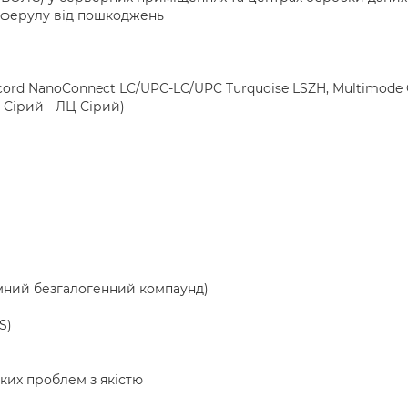
ь ферулу від пошкоджень
h cord NanoConnect LC/UPC-LC/UPC Turquoise LSZH, Multimode
 Сірий - ЛЦ Сірий)
мний безгалогенний компаунд)
S)
яких проблем з якістю