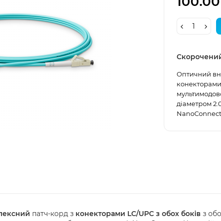
100.00
Скорочени
Оптичний вн
конекторами 
мультимодово
діаметром 2.
NanoConnect. 
лексний
патч-корд з
конекторами LC/UPC з обох боків
з обо