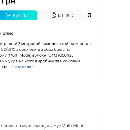
 грн
Купити
В 1 клік
й опис
утрішній 3 метровий симплексний патч-корд з
LC/UPC з обох боків з обох боків на
му (Multi Mode) волокні OM3 (G50/125)
0 мм українського виробництва компанії
Це ...
Читати далі...
х боків на мультимодовому (Multi Mode)