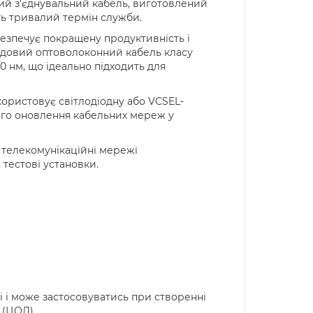
ий з'єднувальний кабель, виготовлений
ють тривалий термін служби.
езпечує покращену продуктивність і
модовий оптоволоконний кабель класу
50 нм, що ідеально підходить для
користовує світлодіодну або VCSEL-
кого оновлення кабельних мереж у
 телекомунікаційні мережі
 тестові установки.
 і може застосовуватись при створенні
 (ЦОД)