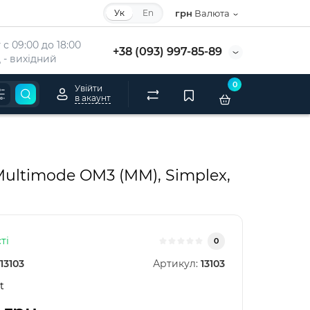
Ук
En
грн
Валюта
с 09:00 до 18:00
+38 (093) 997-85-89
 - вихідний
0
Увійти
в акаунт
ultimode OM3 (MM), Simplex,
ті
0
13103
Артикул:
13103
t