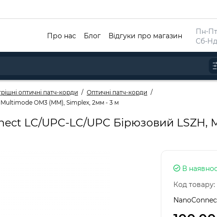
Пн-Пт 
Про нас
Блог
Відгуки про магазин
Сб-Нд
рішні оптичні патч-корди
Оптичні патч-корди
ultimode OM3 (MM), Simplex, 2мм - 3 м
ect LC/UPC-LC/UPC Бірюзовий LSZH, M
В наявнос
Код товару:
NanoConnec