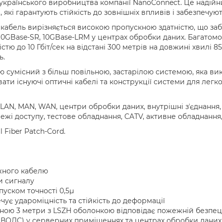
українського виробництва компанії NanoConnect. Це надійн
, які гарантують стійкість до зовнішніх впливів і забезпечу
абель вирізняється високою пропускною здатністю, що заб
10GBase-SR, 10GBase-LRM у центрах обробки даних. Багато
тю до 10 Гбіт/сек на відстані 300 метрів на довжині хвилі 8
ь.
 сумісний з більш повільною, застарілою системою, яка ви
вати існуючі оптичні кабелі та конструкції системи для лег
AN, MAN, WAN, центри обробки даних, внутрішні зʼєднання,
жі доступу, тестове обладнання, CATV, активне обладнання,
l Fiber Patch-Cord.
жного кабелю
ти сигналу
уском точності 0,5µ
чує удароміцність та стійкість до деформації
ою 3 метри з LSZH оболонкою відповідає пожежній безпеці
 (ВОЛС) у серверних приміщеннях та центрах обробки даних