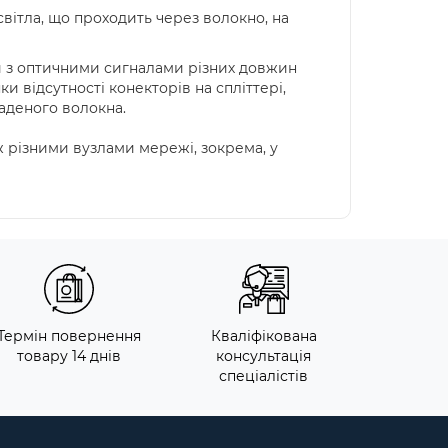
світла, що проходить через волокно, на
и з оптичними сигналами різних довжин
 відсутності конекторів на спліттері,
аденого волокна.
 різними вузлами мережі, зокрема, у
Термін повернення
Кваліфікована
товару 14 днів
консультація
спеціалістів