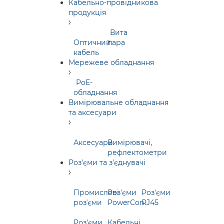
Кабельно-провідникова
продукція
Вита
Оптичний
пара
кабель
Мережеве обладнання
PoE-
обладнання
Вимірювальне обладнання
та аксесуари
Аксесуари
Вимірювачі,
рефлектометри
Роз'єми та з'єднувачі
Промислові
Роз'єми
Роз'єми
розʼєми
PowerCon
RJ45
Роз'єми
Кабельні