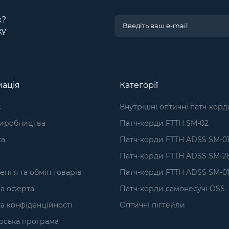
к?
ку
ація
Категорії
с
Внутрішні оптичні патч-корд
виробництва
Патч-корди FTTH SM-02
ка
Патч-корди FTTH ADSS SM-0
Патч-корди FTTH ADSS SM-2
ння та обмін товарів
Патч-корди FTTH ADSS SM-01
а оферта
Патч-корди самонесучі OSS
а конфіденційності
Оптичні пігтейли
рська програма