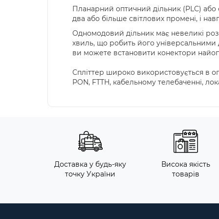
Планарний оптичний дільник (PLC) або с
два або більше світлових промені, і нав
Одномодовий дільник має невеликі розм
хвиль, що робить його універсальними д
ви можете встановити конектори найопт
Спліттер широко використовується в оп
PON, FTTH, кабельному телебаченні, лок
Доставка у будь-яку
Висока якість
точку України
товарів