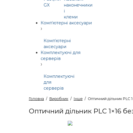
GX
наконечники
і
клеми
Компʼютерні аксесуари
Компʼютерні
аксесуари
Комплектуючі для
серверів
Комплектуючі
для
серверів
Головна
Виробник
Інше
Оптичний дільник PLC 1×1
Оптичний дільник PLC 1×16 без к