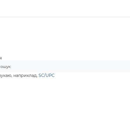
я
шукаю, наприклад,
SC/UPC