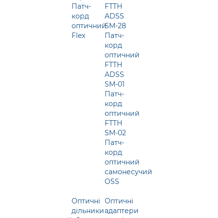
Патч-
FTTH
корд
ADSS
оптичний
SM-28
Flex
Патч-
корд
оптичний
FTTH
ADSS
SM-01
Патч-
корд
оптичний
FTTH
SM-02
Патч-
корд
оптичний
самонесучий
OSS
Оптичні
Оптичні
дільники
адаптери