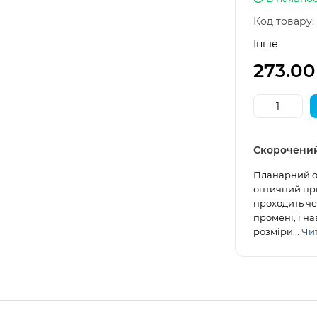
Код товару:
Інше
273.00
Скорочени
Планарний оп
оптичний при
проходить че
промені, і н
розміри...
Чит