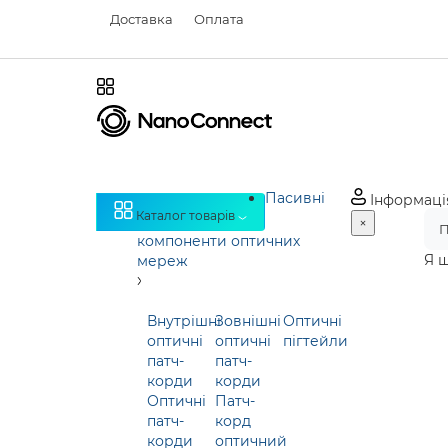
Доставка
Оплата
Пасивні
Інформаці
Каталог товарів
×
компоненти оптичних
Я 
мереж
Внутрішні
Зовнішні
Оптичні
оптичні
оптичні
пігтейли
патч-
патч-
корди
корди
Оптичні
Патч-
патч-
корд
корди
оптичний