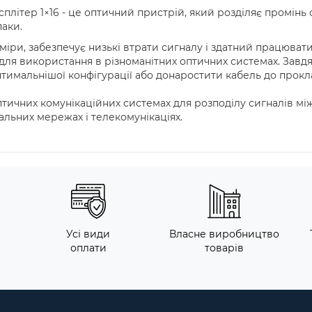
плітер 1×16 - це оптичний пристрій, який розділяє промінь 
паки.
іри, забезпечує низькі втрати сигналу і здатний працюват
ля використання в різноманітних оптичних системах. Завдяки
имальнішої конфігурації або донаростити кабель до прокл
тичних комунікаційних системах для розподілу сигналів між
альних мережах і телекомунікаціях.
Усі види
Власне виробництво
оплати
товарів