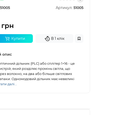
51005
Артикул:
51005
 грн
Купити
В 1 клік
й опис
тичний дільник (PLC) або сплітер 1×16 - це
стрій, який розділяє промінь світла, що
рез волокно, на два або більше світлових
авпаки. Одномодовий дільник має невеликі
ати далі...