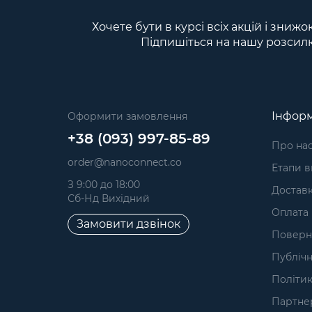
Хочете бути в курсі всіх акцій і знижо
Підпишіться на нашу розсил
Інформ
Оформити замовлення
+38 (093) 997-85-89
Про на
order@nanoconnect.co
Етапи 
З 9:00 до 18:00
Достав
Сб-Нд Вихідний
Оплата
Замовити дзвінок
Поверне
Публічн
Політик
Партне