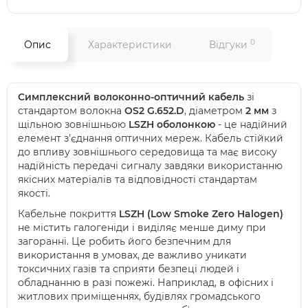
0
Опис
Характеристики
Відгуки
Симплексний волоконно-оптичний кабель
зі
стандартом волокна
OS2 G.652.D
, діаметром
2 мм
з
щільною зовнішньою
LSZH оболонкою
- це надійний
елемент з'єднання оптичних мереж. Кабель стійкий
до впливу зовнішнього середовища та має високу
надійність передачі сигналу завдяки використанню
якісних матеріалів та відповідності стандартам
якості.
Кабельне покриття
LSZH (Low Smoke Zero Halogen)
не містить галогеніди і виділяє менше диму при
загоранні. Це робить його безпечним для
використання в умовах, де важливо уникати
токсичних газів та сприяти безпеці людей і
обладнанню в разі пожежі. Наприклад, в офісних і
житлових приміщеннях, будівлях громадського