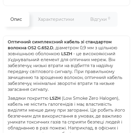
0
Опис
Характеристики
Відгуки
Оптичний симплексний кабель зі стандартом
волокна OS2 G.652.D
, діаметром 0,9 мм з щільною
зовнішньою оболонкою
LSZH
- це високоякісний
з'єднувальний елемент для оптичних мереж. Він
забезпечує низькі втрати на відбиття та надійну
передачу світлового сигналу. При правильному
зачищенню та зрощенню волокон, оптичний кабель
забезпечує мінімальні зворотні втрати та низьке
загасання сигналу.
Завдяки покриттю
LSZH
(Low Smoke Zero Halogen),
кабель не містить галогенідів і має властивість
виділяти менше диму при загоранні. Це робить його
безпечним для використання в умовах, де важливо
уникати токсичних газів та сприяти безпеці людей і
обладнанню в разі пожежі. Наприклад, в офісних і