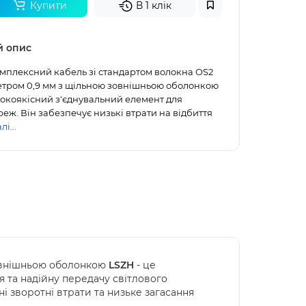
Купити
В 1 клік
й опис
мплексний кабель зі стандартом волокна OS2
метром 0,9 мм з щільною зовнішньою оболонкою
сокоякісний з'єднувальний елемент для
еж. Він забезпечує низькі втрати на відбиття
і...
зовнішньою оболонкою
LSZH
- це
я та надійну передачу світлового
 зворотні втрати та низьке загасання