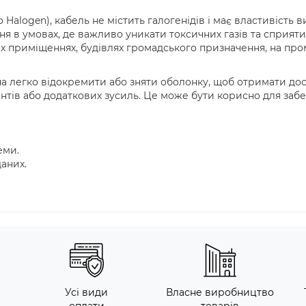
 Halogen), кабель не містить галогенідів і має властивість 
я в умовах, де важливо уникати токсичних газів та сприяти
х приміщеннях, будівлях громадського призначення, на пром
 легко відокремити або зняти оболонку, щоб отримати дос
ентів або додаткових зусиль. Це може бути корисно для заб
еми.
аних.
Усі види
Власне виробництво
оплати
товарів