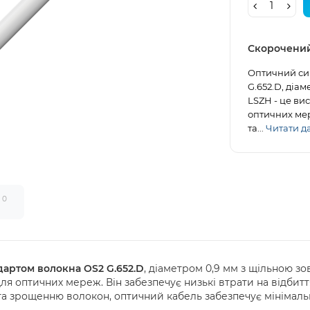
Скорочени
Оптичний си
G.652.D, діа
LSZH - це ви
оптичних мер
та...
Читати дал
0
и
артом волокна OS2 G.652.D
, діаметром 0,9 мм з щільною 
я оптичних мереж. Він забезпечує низькі втрати на відбитт
 зрощенню волокон, оптичний кабель забезпечує мінімальні