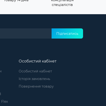
спеціалістів
Підписатись
Особистий кабінет
и
Особистий кабінет
Історія замовлень
1
Повернення товару
8
 Flex