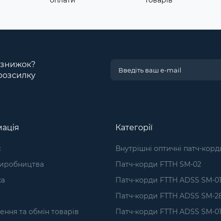
і знижок?
розсилку
ація
Категорії
с
Внутрішні оптичні патч-корд
виробництва
Патч-корди FTTH SM-02
ка
Патч-корди FTTH ADSS SM-0
Патч-корди FTTH ADSS SM-2
ння та обмін товарів
Патч-корди FTTH ADSS SM-01