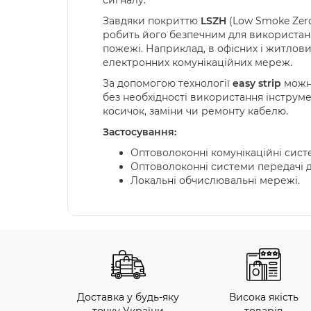
Завдяки покриттю
LSZH
(Low Smoke Zero
робить його безпечним для використанн
пожежі. Наприклад, в офісних і житлови
електронних комунікаційних мереж.
За допомогою технології
easy strip
можна
без необхідності використання інструм
косичок, заміни чи ремонту кабелю.
Застосування:
Оптоволоконні комунікаційні сист
Оптоволоконні системи передачі д
Локальні обчислювальні мережі.
Доставка у будь-яку
Висока якість
точку України
товарів