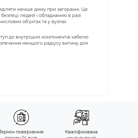
виділяти менше диму при загоранні. Це
 безпеці людей і обладнанню в разі
ислових об'єктах та у вузлах
туп до внутрішніх компонентів кабелю
езпечення меншого радіусу вигину для
Термін повернення
Кваліфікована
товару 14 днів
консультація