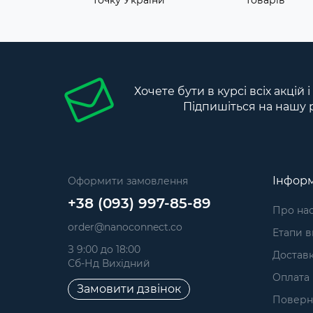
Хочете бути в курсі всіх акцій 
Підпишіться на нашу 
Інформ
Оформити замовлення
+38 (093) 997-85-89
Про на
order@nanoconnect.co
Етапи 
З 9:00 до 18:00
Достав
Сб-Нд Вихідний
Оплата
Замовити дзвінок
Поверне