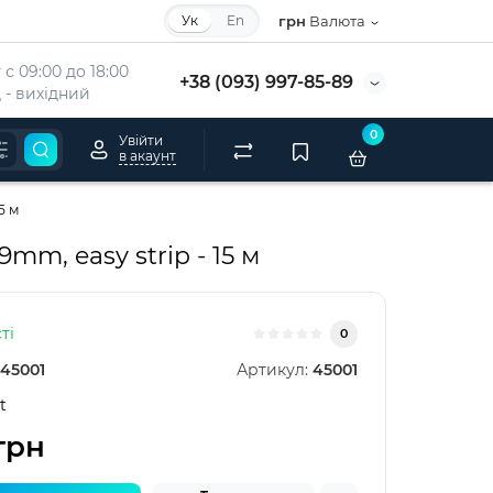
Ук
En
грн
Валюта
с 09:00 до 18:00
+38 (093) 997-85-89
 - вихідний
0
Увійти
в акаунт
5 м
mm, easy strip - 15 м
ті
0
45001
Артикул:
45001
t
грн